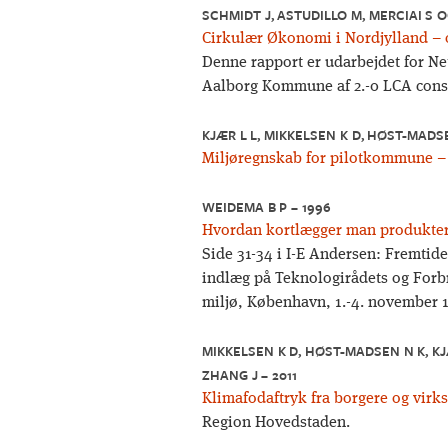
SCHMIDT J, ASTUDILLO M, MERCIAI S O
Cirkulær Økonomi i Nordjylland – 
Denne rapport er udarbejdet for N
Aalborg Kommune af 2.-0 LCA consul
KJÆR L L, MIKKELSEN K D, HØST-MADSE
Miljøregnskab for pilotkommune –
WEIDEMA B P – 1996
Hvordan kortlægger man produkters
Side 31-34 i I-E Andersen: Fremtid
indlæg på Teknologirådets og For
miljø, København, 1.-4. november 
MIKKELSEN K D, HØST-MADSEN N K, KJÆ
ZHANG J – 2011
Klimafodaftryk fra borgere og vir
Region Hovedstaden.