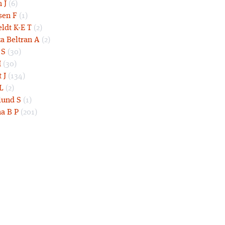
 J
(6)
sen F
(1)
eldt K-E T
(2)
a Beltran A
(2)
 S
(30)
I
(30)
 J
(134)
L
(2)
und S
(1)
a B P
(201)