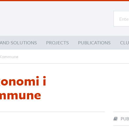
 AND SOLUTIONS
PROJECTS
PUBLICATIONS
CL
g Kommune
konomi i
ommune
PUB
)