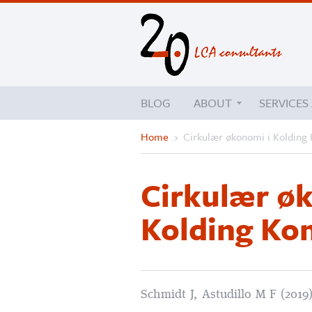
BLOG
ABOUT
SERVICES
Home
›
Cirkulær økonomi i Koldin
Cirkulær ø
Kolding K
Schmidt J, Astudillo M F (2019