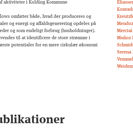
 af aktiviteter i Kolding Kommune
Eliassen
Konrad
flows omfatter både, hvad der produceres og
Kreutzf
ler og energi og affaldsgenerering opdeles på
Mendoz
er og som endeligt forbrug (husholdninger).
Merciai
endes til at identificere de store strømme i
Muñoz 
tørste potentialer for en mere cirkulær økonomi
Schmidt
Serena 
Vemmel
Weidem
ublikationer