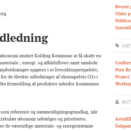
Recent 
org
Older p
Publica
Quotabl
ndledning
CAT
r økonomi ønsker Kolding Kommune at få skabt en
teriale-, energi- og affaldsflows samt samlede
Confere
øpåvirkninger opgøres i et livscyklusperspektiv,
Peer Re
e for de direkte udledninger af eksempelvis CO2 i
Project
fra fremstilling af produkter udenfor kommunen
Workin
AUT
r som reference og sammenligningsgrundlag, når
d cirkulær økonomi udvælges og prioriteres.
Astudil
ver de væsentlige materiale- og energistrømme
Dalgaar