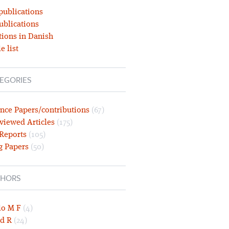
publications
ublications
tions in Danish
e list
EGORIES
nce Papers/contributions
(67)
viewed Articles
(175)
 Reports
(105)
g Papers
(50)
HORS
lo M F
(4)
d R
(24)