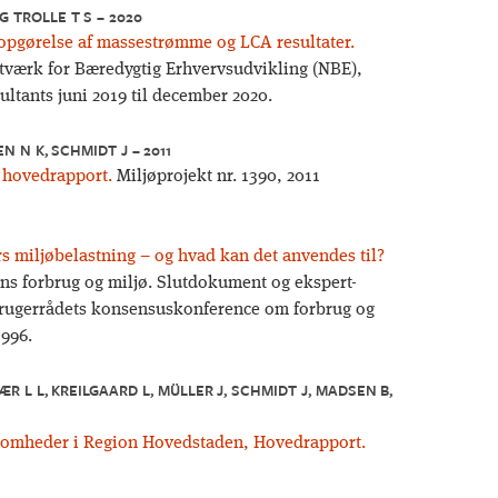
G TROLLE T S – 2020
opgørelse af massestrømme og LCA resultater.
etværk for Bæredygtig Erhvervsudvikling (NBE),
tants juni 2019 til december 2020.
N N K, SCHMIDT J – 2011
 hovedrapport.
Miljøprojekt nr. 1390, 2011
 miljøbelastning – og hvad kan det anvendes til?
ens forbrug og miljø. Slutdokument og ekspert-
brugerrådets konsensuskonference om forbrug og
1996.
R L L, KREILGAARD L, MÜLLER J, SCHMIDT J, MADSEN B,
ksomheder i Region Hovedstaden, Hovedrapport.